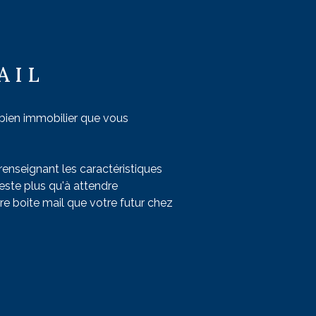
CONTACT
RER
VOIR LES
18
ANNONCES
AIL
RÉINITIALISER LES FILTRES
 bien immobilier que vous
renseignant les caractéristiques
reste plus qu'à attendre
re boite mail que votre futur chez