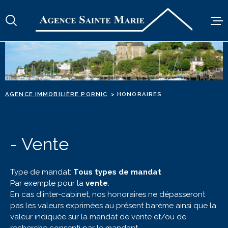
Aller
Aller
Aller
Aller
à
à
au
au
:
la
menu
contenu
recherche
principal
TRANSACTION
LOCATION A L'ANN
AGENCE IMMOBILIÈRE PORNIC
HONORAIRES
LOCATION DE VAC
ESTIMATION
- Vente
L'AGENCE
Type de mandat:
Tous types de mandat
ALERTE E-MAIL
Par exemple pour la
vente
:
En cas d'inter-cabinet, nos honoraires ne dépasseront
CONTACT
pas les valeurs exprimées au présent barème ainsi que la
valeur indiquée sur la mandat de vente et/ou de
recherche consenti par le mandant.