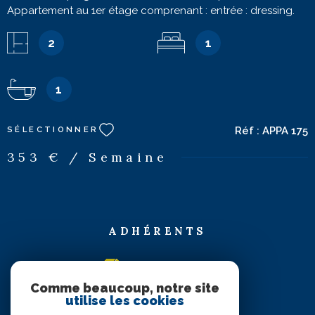
Appartement au 1er étage comprenant : entrée : dressing.
Séjour avec cuisine américaine équipée : micro-ondes,
plaque induction, réfrigérateur, lave-linge et lave-vaisselle,
2
1
table pour 4 convives, canapé clic-clac, télévision.
Chambre avec 1 lit de 140, rangement. Salle de bains :
baignoire, lavabo, wc. Balcon avec salon de jardin. Parking
1
n°152. Catégorie : Confortable. Capacité maximum : 2
personnes.
Réf :
APPA 175
SÉLECTIONNER
353 € / Semaine
ADHÉRENTS
Comme beaucoup, notre site
utilise les cookies