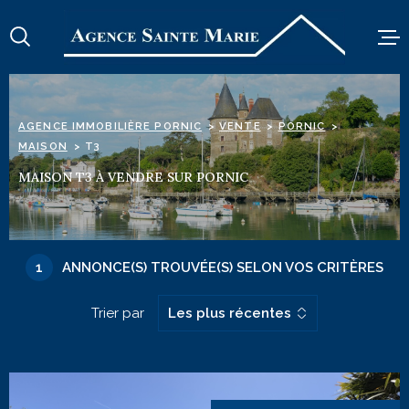
Aller
Aller
Aller
Aller
à
à
au
au
:
la
menu
contenu
recherche
principal
TRANSACTION
AGENCE IMMOBILIÈRE PORNIC
VENTE
PORNIC
MAISON
T3
LOCATION A L'ANN
MAISON T3 À VENDRE SUR PORNIC
LOCATION DE VAC
ESTIMATION
1
ANNONCE(S) TROUVÉE(S) SELON VOS CRITÈRES
L'AGENCE
ALERTE E-MAIL
Trier par
Les plus récentes
CONTACT