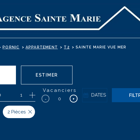
PORNIC
APPARTEMENT
T2
SAINTE MARIE VUE MER
ESTIMER
Vacanciers
n
1
DATES
FILT
ONNIER
-
+
2 Pièces