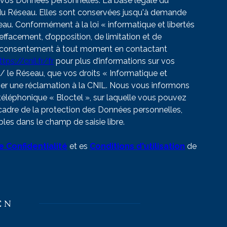
vos Données personnelles. La base légale du
/ du Réseau. Elles sont conservées jusqu'à demande
au. Conformément à la loi « informatique et libertés
’effacement, d’opposition, de limitation et de
re consentement à tout moment en contactant
ttps://cnil.fr/fr
pour plus d’informations sur vos
 / le Réseau, que vos droits « Informatique et
ser une réclamation à la CNIL. Nous vous informons
 téléphonique « Bloctel », sur laquelle vous pouvez
 cadre de la protection des Données personnelles,
les dans le champ de saisie libre.
e Confidentialité
et es
Conditions d'utilisation
de
EN