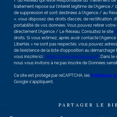
/ du Réseau qui reste Responsable du Traitement de 
traitement repose sur l'intérêt légitime de l'Agence 
de suppression et sont destinées à l'Agence / au Rése
», vous disposez des droits d’accès, de rectification, d
portabilité de vos données. Vous pouvez retirer vot
directement l’Agence / Le Réseau. Consultez le site
h
droits. Si vous estimez, après avoir contacté l'Agence
Libertés » ne sont pas respectés, vous pouvez adres
de l’existence de la liste d'opposition au démarchage
vous inscrire ici :
https://www.bloctel.gouv.fr
. Dans le
nous vous invitons à ne pas inscrire de Données sensib
Ce site est protégé par reCAPTCHA, les
Politiques d
Google s'appliquent.
PARTAGER LE BI