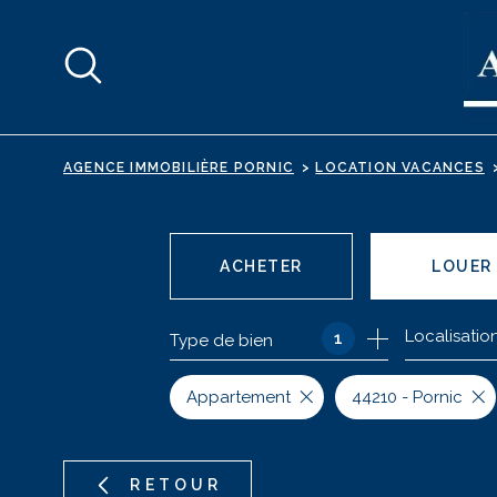
Aller
Aller
Aller
Aller
à
à
au
au
:
la
menu
contenu
recherche
principal
AGENCE IMMOBILIÈRE PORNIC
LOCATION VACANCES
ACHETER
LOUER
Localisatio
1
Type de bien
DE L'ANCIEN
EN SAIS
DE L'IMMO PRO
Appartement
44210 - Pornic
RETOUR