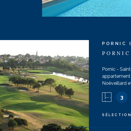
ier, chaises
ôme (non
entrer 2 à 3
PORNIC 
PORNIC
Pornic - Sain
appartement a
Noëveillard 
: canapé conv
3
cuisine : Réf
IEN
inductions, la
Chambre 2 : 1
SÉLECTIO
indépendants.
la résidence.