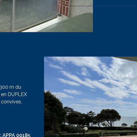
à 300 m du
T en DUPLEX
 convives,
personnes,
its
VO
 de 140
, wc. lave-
:
APPA 00185