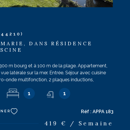
(44210)
 MARIE, DANS RÉSIDENCE
ISCINE
 300 m bourg et à 100 m de la plage. Appartement,
vue latérale sur la mer. Entrée. Séjour avec cuisine
ro-onde multifonction, 2 plaques inductions,
 convertible, télévision. Chambre avec 1 lit de 140,
1
1
lle de bains : baignoire, lavabo, sèche serviette. wc
asse vue mer : table pour 4 convives. Place de parking
orie : Confortable. Capacité : 2 personnes / Maximum
Réf :
APPA 183
NNER
n acceptés.
419 € / Semaine