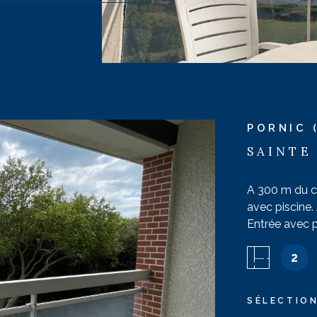
PORNIC 
SAINTE
A 300 m du ce
avec piscine
Entrée avec p
onde, plaque 
2
dont un conve
IEN
Salle de bains
Parking n° 1
SÉLECTIO
d’animaux. Ca