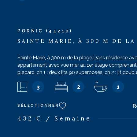
ACHETER
LOUER
Localisatio
Type de bien
DE L'ANCIEN
EN SAIS
PORNIC (44210)
DE L'IMMO PRO
SAINTE MARIE, À 300 M DE LA
44210 - Pornic
Sainte Marie, à 300 m de la plage Dans résidence ave
appartement avec vue mer au 1er étage comprenant 
placard, ch 1 : deux lits 90 superposés, ch 2 : lit dou
télévision, salle d'eau avec douche et vasque, wc. Piè
3
2
1
avec vue mer : coin cuisine : lave-linge, lave-vaisselle,
micro-onde grill. Canapé, télévision. Balcon avec tabl
Capacité : 4 personnes. Animaux non admis. Place de
R
SÉLECTIONNER
stationnement n°177
432 € / Semaine