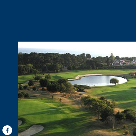
Salle de bains avec wc. Spacieuse terrasse avec mobil
longues, parasol, barbecue charbon. Piscine avec d
chauffée). Jardin clos. Ménage compris Possibilité de r
voitures. Animaux acceptés.
VOIR LE B