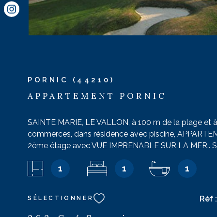
PORNIC (44210)
APPARTEMENT PORNIC
SAINTE MARIE, LE VALLON, à 100 m de la plage et 
commerces, dans résidence avec piscine, APPARTE
2ème étage avec VUE IMPRENABLE SUR LA MER.. Sé
coin cuisine : accès au balcon, possibilité de prendre 
1
1
1
imprenable sur la mer, convertible, télévision ; réfrigé
élec., lave-linge, micro-ondes, lave-vaisselle. Chambr
lits superposés de 80. Chambre en mezzanine : 1 lit d
Réf 
SÉLECTIONNER
placard. Salle de bains : baignoire, lavabo. wc indépe
de jardin. Parking n° 159. Pas d'animaux. Capacité idéal