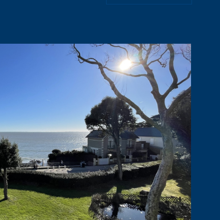
CONTACT
RER
VOIR LES
8
ANNONCES
RÉINITIALISER LES FILTRES
IR LE BIEN