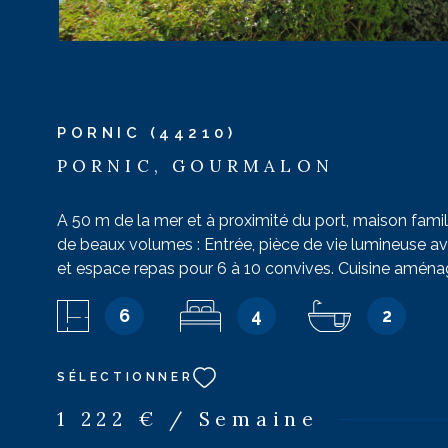
PORNIC (44210)
PORNIC, GOURMALON
A 50 m de la mer et à proximité du port, maison famili
de beaux volumes : Entrée, pièce de vie lumineuse av
et espace repas pour 6 à 10 convives. Cuisine aména
équipée : plaque de cuisson, hotte, petit réfrigérateur,
6
4
2
vaisselle, petit four, petits électroménagers. Arrière-cu
réfrigérateur, congélateur, micro-onde, lave-linge, do
retours de plage. Chambre 1 : un lit 160 électrique, té
SÉLECTIONNER
salle de bains : baignoire, lavabo. wc. A l'étage : pali
clic-clac, chambre 2 : un lit 140, rangement. Chambre 3
1 222 € / Semaine
rangement. Chambre 4 : 2 lits simples superposés, r