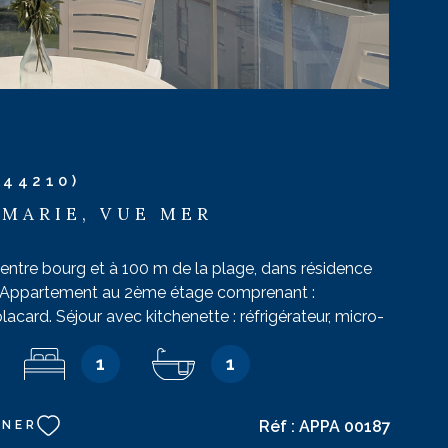
(44210)
 MARIE, VUE MER
ntre bourg et à 100 m de la plage, dans résidence
. Appartement au 2ème étage comprenant :
lacard. Séjour avec kitchenette : réfrigérateur, micro-
vitro, table pour 4 convives. Mezzanine : 3 canapés
1
1
rtible, télévision, lecteur DVD. Chambre : lit de 140.
 : baignoire, lavabo, wc. Balcon : salon de jardin.
34 Capacité maximum : 4 personnes maximum 6. Pas
Réf :
APPA 00187
NNER
tégorie : normal