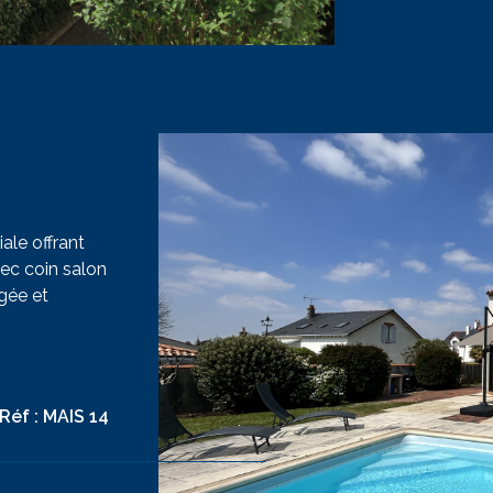
ale offrant
ec coin salon
gée et
 lave-
isine :
VO
uche pour les
lévision, accès
Réf :
MAIS 14
er avec canapé
 : un lit 140,
angement.