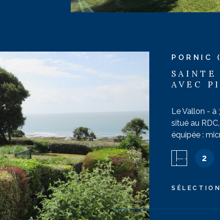
PORNIC 
SAINTE
AVEC P
Le Vallon - à
situé au RDC, 
équipée : mic
réfrigérateur,
IEN
2
rangement. Sa
séparé . Terr
n° 175. Catég
SÉLECTIO
4 Animaux no