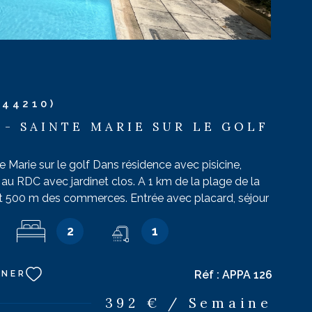
(44210)
 - SAINTE MARIE SUR LE GOLF
te Marie sur le golf Dans résidence avec pisicine,
u RDC avec jardinet clos. A 1 km de la plage de la
et 500 m des commerces. Entrée avec placard, séjour
ertible, télé écran plat. Table pour 6 convives. Coin
2
1
rigérateur, micro-onde multifonction, plaques
ve vaisselle, lave linge. Chambre 1 : 2 lits de 90 -
 lit de 140. Salle d'eau : douche, lavabo. Wc
Réf :
APPA 126
NNER
 Terrasse avec salon de jardin. Accès à la piscine de
 Capacité agréable : 4 personnes. Catégorie
392 € / Semaine