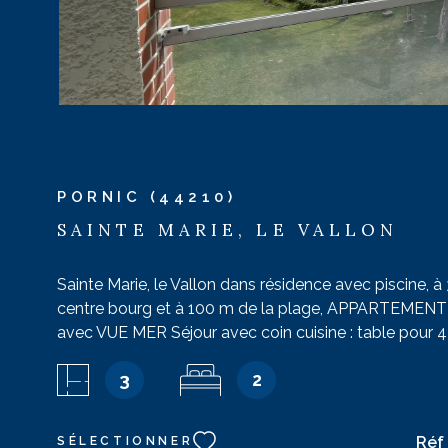
PORNIC (44210)
SAINTE MARIE, LE VALLON
Sainte Marie, le Vallon dans résidence avec piscine, 
centre bourg et à 100 m de la plage, APPARTEMEN
avec VUE MER Séjour avec coin cuisine : table pour 4
réfrigérateur, micro-ondes,petit four, canapé-lit de 2 
3
2
télévision. Terrasse : salon de jardin. Chambre avec 2 l
superposés de 90. En rez de jardin : Chambre avec lit
donnant sur jardinet. Salle de bains : baignoire, lavabo
Réf 
SÉLECTIONNER