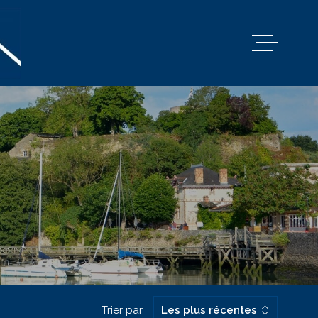
TRANSACTI
LOCATION A
LOCATION D
ESTIMATION
L'AGENCE
ALERTE E-M
Trier par
Les plus récentes