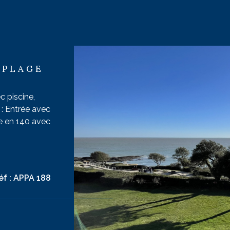
ESTIMER
Vacanciers
n
1
DATES
FILT
ONNIER
-
+
 PLAGE
c piscine,
: Entrée avec
ble en 140 avec
ce de vie
 réfrigérateur,
VO
e et chaises.
éf :
APPA 188