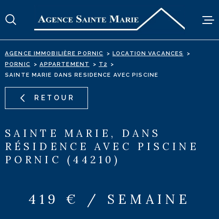
Aller
Aller
Aller
Aller
à
à
au
au
:
la
menu
contenu
recherche
principal
AGENCE IMMOBILIÈRE PORNIC
LOCATION VACANCES
TRANSACTION
PORNIC
APPARTEMENT
T2
SAINTE MARIE DANS RESIDENCE AVEC PISCINE
LOCATION A L'ANN
RETOUR
LOCATION DE VAC
ESTIMATION
SAINTE MARIE, DANS
RÉSIDENCE AVEC PISCINE
L'AGENCE
PORNIC (44210)
ALERTE E-MAIL
CONTACT
419 € / SEMAINE