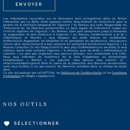
ENVOYER
Les informations recueillies sur ce formulaire sont enregistrées dans un fichier
informatisé par La Boite Immo agissant comme Sous-traitant du traitement pour la
gestion de la clientèle/prospects de l'Agence / du Réseau qui reste Responsable du
Traitement de vos Données personnelles. La base légale du traitement repose sur
l'intérêt légitime de l'Agence / du Réseau. Elles sont conservées jusqu'à demande
de suppression et sont destinées à l'Agence / au Réseau. Conformément à la loi «
informatique et libertés », vous disposez des droits d’accès, de rectification,
d’effacement, d’opposition, de limitation et de portabilité de vos données. Vous pouvez
retirer votre consentement à tout moment en contactant directement l’Agence / Le
Réseau. Consultez le site https://cnil.fr/fr pour plus d’informations sur vos droits. Si vous
estimez, après avoir contacté l'Agence / le Réseau, que vos droits « Informatique et
Libertés » ne sont pas respectés, vous pouvez adresser une réclamation à la CNIL.
Nous vous informons de l’existence de la liste d'opposition au démarchage
téléphonique « Bloctel », sur laquelle vous pouvez vous inscrire ici :
https://www.bloctel.gouv.fr Dans le cadre de la protection des Données personnelles,
nous vous invitons à ne pas inscrire de Données sensibles dans le champ de saisie
libre.
Ce site est protégé par reCAPTCHA, les
Politiques de Confidentialité
et les
Conditions
d'Utilisation
de Google s'appliquent.
NOS OUTILS
SÉLECTIONNER