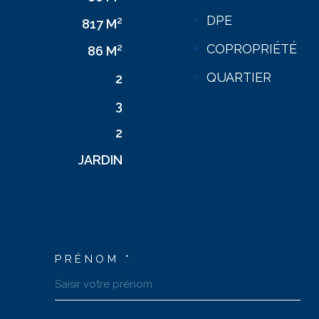
DPE
817 M²
COPROPRIÉTÉ
86 M²
QUARTIER
2
3
2
JARDIN
PRÉNOM *