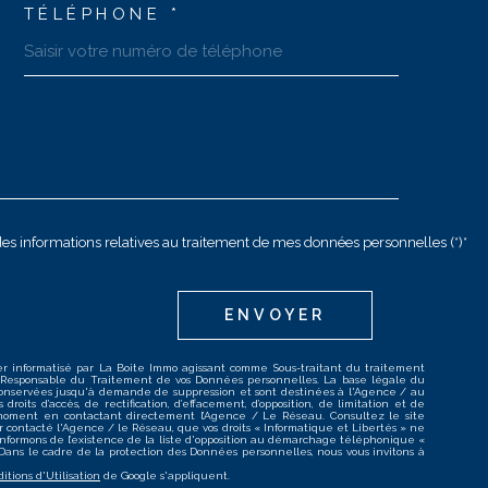
TÉLÉPHONE *
t des informations relatives au traitement de mes données personnelles (*)*
ENVOYER
hier informatisé par La Boite Immo agissant comme Sous-traitant du traitement
e Responsable du Traitement de vos Données personnelles. La base légale du
 conservées jusqu'à demande de suppression et sont destinées à l'Agence / au
oits d’accès, de rectification, d’effacement, d’opposition, de limitation et de
 moment en contactant directement l’Agence / Le Réseau. Consultez le site
avoir contacté l'Agence / le Réseau, que vos droits « Informatique et Libertés » ne
informons de l’existence de la liste d'opposition au démarchage téléphonique «
fr Dans le cadre de la protection des Données personnelles, nous vous invitons à
itions d'Utilisation
de Google s'appliquent.