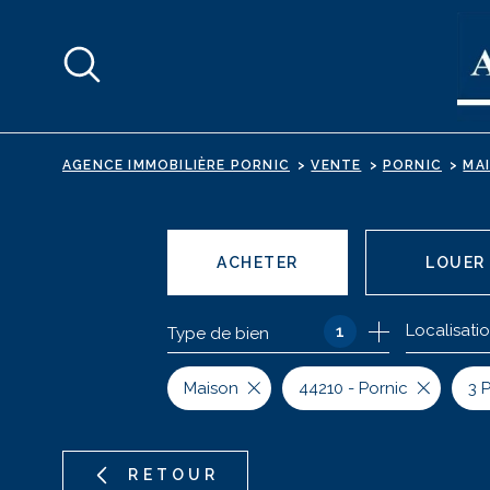
Aller
Aller
Aller
Aller
à
à
au
au
:
la
menu
contenu
recherche
principal
AGENCE IMMOBILIÈRE PORNIC
VENTE
PORNIC
MA
ACHETER
LOUER
Localisati
1
Type de bien
DE L'ANCIEN
EN SAIS
DE L'IMMO PRO
Maison
44210 - Pornic
3 
RETOUR