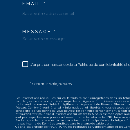
EMAIL *
MESSAGE *
J'ai pris connaissance de la Politique de confidentialité e
* champs obligatoires
Les informations recueillies sur ce formulaire sont enregistrées dans un fic
pour la gestion de la clientèle/prospects de l'Agence / du Réseau qui rest
traitement repose sur l'intérêt légitime de l'Agence / du Réseau. Elles sont
Réseau. Conformément à la loi « informatique et libertés », vous disposez des dr
portabilité de vos données. Vous pouvez retirer votre consentement à tout
https://cnil.fr/fr pour plus d’informations sur vos droits. Si vous estimez, après 
sont pas respectés, vous pouvez adresser une réclamation à la CNIL. Nous vous 
Bloctel », sur laquelle vous pouvez vous inscrire ici : https://www.bloctel.gouv.
ne pas inscrire de Données sensibles dans le champ de saisie libre.
Ce site est protégé par reCAPTCHA, les
Politiques de Confidentialité
et les
Cond