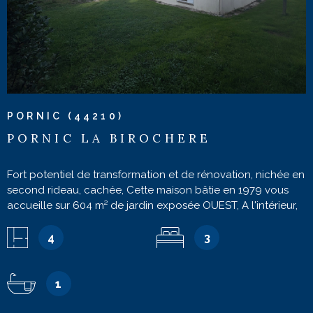
PORNIC (44210)
PORNIC LA BIROCHERE
Fort potentiel de transformation et de rénovation, nichée en
second rideau, cachée, Cette maison bâtie en 1979 vous
accueille sur 604 m² de jardin exposée OUEST, A l'intérieur,
un grand séjour traversant ouvrant sur le jardin, cuisine à
réinventer, Trois chambres et une salle de bains. Garage
4
3
attenant. Le jardin dispose d'un enrobé permettant le
stationnement. Côté localisation : commerces accessibles à
pied et plage très proche. Travaux : isolation des murs,
1
plomberie, revêtements de sol et muraux ( à moins d'aimer