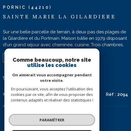
PORNIC (44210)
SAINTE MARIE LA GILARDIERE
Sur une belle parcelle de terrain, à deux pas des plages de
la Gilardière et du Portmain, Maison bâtie en 1979 disposant
d'un grand séjour avec cheminée, cuisine, Trois chambres,
salle de bains, wc, cabinet de toilette. Terrasse exposée
Sud. Pas de vis à vis. Cadre paisible. Idéal projet de
4
3
Comme beaucoup, notre site
rénovation. Emplacement de choix. Les informations sur les
utilise les cookies
risques auxquels ce bien est exposé sont disponibles sur le
On aimerait vous accompagner pendant
site Géorisques
1
2100 m²
votre visite.
En poursuivant, vous acceptez l'utilisation des
cookies par ce site, afin de vous proposer des
Réf :
2094
SÉLECTIONNER
contenus adaptés et réaliser des statistiques !
426 400 €
PARAMÉTRER